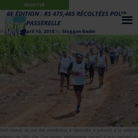
MONTH:
REGISTER
APRIL 2018
6E ÉDITION : RS 475,465 RÉCOLTÉES POUR
L’ONG PASSERELLE
Posted on
April 10, 2018
by
Meggan Badin
Défi relevé. Ils ont été nombreux à répondre à présent à la sixième
édition de l’IBL On The move, événement sportif à but caritatif du